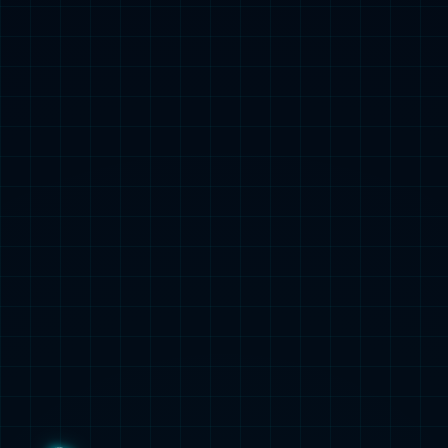
一、比赛核心信息&多地区赛事规则解析
本场对决是2025/2026赛季法甲常规赛第33轮的焦点场次，比赛
时间为北京时间2026年5月9日02:45，对应法国当地时间5月8日
19:45，比赛场地为朗斯主场博拉尔特德勒利球场——这座可容纳
近4.2万名球迷的球场，是朗斯本赛季最坚实的后盾，本赛季15个
主场斩获13胜2负，胜率高达86.7%，堪称法甲“魔鬼主场”，狂热
的主场氛围将成为朗斯最有力的“第十二人”。
作为欧洲五大联赛之一，法甲赛事核心规则在全球范围内保持统
一，仅转播权限与部分观赛细节存在地区差异：核心竞赛规则
上，本场为单循环常规赛（本赛季两队首回合交手，朗斯客场2-1
击败南特），常规时间90分钟分为上下半场各45分钟，中场休息
15分钟，若90分钟战平则双方各积1分，无加时赛与点球大战；
法甲常规赛结束后，积分榜前二直接获得欧冠正赛资格，第三参
加欧冠附加赛，后两名直接降级，倒数第三名参加降级附加赛。
地区规则差异主要集中在转播层面：法国本土，法甲赛事由Cana
l+（付费频道）和TF1（免费频道）联合转播，其中焦点场次多
由Canal+独家直播，为保障主场票房，本土转播会避开主队所在
城市的实时直播延迟；在国内，球迷可通过正规体育平台观看本