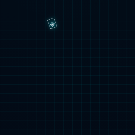
注：朗斯本场遭遇严重人员危机，前中后三线均有核心球员伤
停，锋线两大主力圣马克西曼、托万同时受伤，中场核心托马
森、桑加雷停赛，后防线也有两名主力缺阵，替补阵容需扛起重
任，进攻端大概率依靠奥爱德华与瓦希的配合寻找突破口，中场
则由福尔克特承担串联攻防的职责。
南特（客场，5-4-1阵型）：门将：帕特里克·卡尔格伦；后卫：
弗雷德里克·吉贝尔、尼古拉斯·科扎、奇多齐·阿瓦泽姆、马马杜·
萨科（替补，主力后卫德伊弗·马查多、法比安·桑通兹、泰尔·塔
蒂均受伤缺阵，其中桑通兹十字韧带撕裂赛季报销）、卢多维克·
布拉斯；中场：易卜拉希马·西索科、约翰·勒佩南、穆罕默德·卡
巴、雷米·卡贝拉；前锋：伊格纳西乌斯·加纳戈。
注：南特后防线遭遇重创，三名主力后卫同时缺阵，整条防线几
乎需要重建，防守稳定性大幅下滑；中场科克兰、卡巴受伤，阵
容深度进一步受损，进攻端则依靠加纳戈与卡贝拉的反击配合寻
找机会，上轮主场击败马赛的胜利，让球队保留了一丝保级希
望，本场大概率采取全员退守、伺机反击的战术。