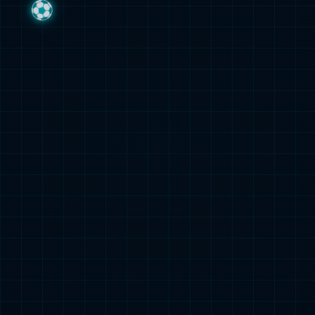
场直播，竞赛规则与法甲官方完全一致，无额外限制；在欧洲其
他地区，转播权限由当地体育媒体分区域承包，核心竞赛规则同
步，仅解说语言与转播画质存在细微差异，确保赛事公平性与观
赏性。
二、双方首发阵容预测（3-4-3/5-4-1阵型对决）
本赛季尾声，两队均遭遇不同程度的伤病与停赛困扰，尤其是朗
斯前中后三线均有核心缺阵，首发阵容需做出针对性调整，结合
近期阵容排布、伤病停赛情况及战术需求，预测如下：
朗斯（主场，3-4-3阵型）：门将：让-路易·莱卡（替补门将，主
力门将雷吉斯·古尔特钠因肌肉挫伤长期缺阵）；后卫：凯文·丹
索、亚历山大·韦林顿、若纳唐·克洛斯（主力后卫萨德·阿卜杜勒
哈米德停赛、乔纳森·格雷迪大腿受伤缺阵）；中场：瓦伦丁·福
尔克特、尤素福·福法纳、阿德里安·托马斯（替补，主力中场阿
德里安·托马森、马马杜·桑加雷停赛）、弗洛里安·索托卡；前
锋：乔纳森·大卫、奥雷利安·楚阿梅尼（客串前锋，主力前锋阿
兰·圣马克西曼、弗洛里安·托万均于5月3日受伤缺阵）、伊莱贾·
瓦希。